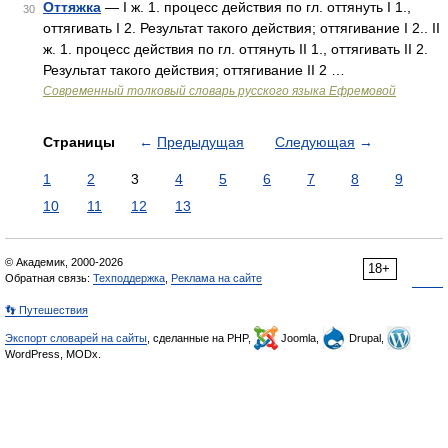
Оттяжка
— I ж. 1. процесс действия по гл. оттянуть I 1.,
30
оттягивать I 2. Результат такого действия; оттягивание I 2.. II
ж. 1. процесс действия по гл. оттянуть II 1., оттягивать II 2.
Результат такого действия; оттягивание II 2 …
Современный толковый словарь русского языка Ефремовой
Страницы
←
Предыдущая
Следующая
→
1
2
3
4
5
6
7
8
9
10
11
12
13
© Академик, 2000-2026
18+
Обратная связь:
Техподдержка
,
Реклама на сайте
👣 Путешествия
Экспорт словарей на сайты
, сделанные на PHP,
Joomla,
Drupal,
WordPress, MODx.