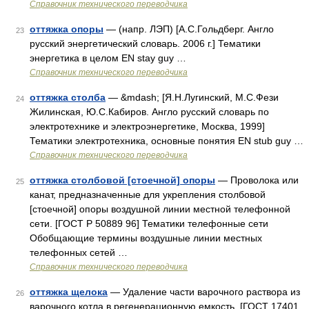
Справочник технического переводчика
оттяжка опоры
— (напр. ЛЭП) [А.С.Гольдберг. Англо
23
русский энергетический словарь. 2006 г.] Тематики
энергетика в целом EN stay guy …
Справочник технического переводчика
оттяжка столба
— &mdash; [Я.Н.Лугинский, М.С.Фези
24
Жилинская, Ю.С.Кабиров. Англо русский словарь по
электротехнике и электроэнергетике, Москва, 1999]
Тематики электротехника, основные понятия EN stub guy …
Справочник технического переводчика
оттяжка столбовой [стоечной] опоры
— Проволока или
25
канат, предназначенные для укрепления столбовой
[стоечной] опоры воздушной линии местной телефонной
сети. [ГОСТ Р 50889 96] Тематики телефонные сети
Обобщающие термины воздушные линии местных
телефонных сетей …
Справочник технического переводчика
оттяжка щелока
— Удаление части варочного раствора из
26
варочного котла в регенерационную емкость. [ГОСТ 17401