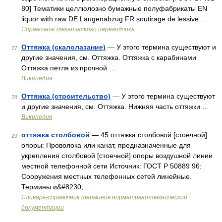
80] Тематики целлюлозно бумажные полуфабрикаты EN
liquor with raw DE Laugenabzug FR soutirage de lessive …
Справочник технического переводчика
Оттяжка (скалолазание)
— У этого термина существуют и
27
другие значения, см. Оттяжка. Оттяжка с карабинами
Оттяжка петля из прочной …
Википедия
Оттяжка (строительство)
— У этого термина существуют
28
и другие значения, см. Оттяжка. Нижняя часть оттяжки …
Википедия
оттяжка столбовой
— 45 оттяжка столбовой [стоечной]
29
опоры: Проволока или канат, предназначенные для
укрепления столбовой [стоечной] опоры воздушной линии
местной телефонной сети Источник: ГОСТ Р 50889 96:
Сооружения местных телефонных сетей линейные.
Термины и&#8230; …
Словарь-справочник терминов нормативно-технической
документации